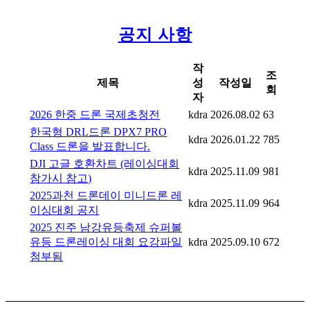
공지 사항
작
조
제목
성
작성일
회
자
2026 한중 드론 국제초청전
kdra
2026.08.02
63
한국형 DRL드론 DPX7 PRO
kdra
2026.01.22
785
Class 드론을 발표합니다.
DJI 고글 호환차트 (레이싱대회
kdra
2025.11.09
981
참가시 참고)
2025과천 드론데이 미니드론 레
kdra
2025.11.09
964
이싱대회 공지
2025 진주 남강유등축제 슈퍼볼
유등 드론레이싱 대회 요강
파일
kdra
2025.09.10
672
첨부됨